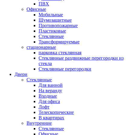
ПВХ
Офисные
Мобильные
Шумозащитные
Противопожарные
Пластиковые
Стеклянные
Трансформируемые
стационарные
парковка стеклянная
Стеклянные раздвижные перегородки из
стекла
Стеклянные перегородки
Двери
Стеклянные
Для ванной
На веранду
Входные
Для офиса
Лофт
Телескопические
В квартирах
Внутренние
Стеклянные
Офисные