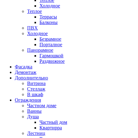
Теплое
Холодное
Теплое
Террасы
Балконы
ПВХ
Холодное
Безрамное
Порталное
Панорамное
Гармошкой
Раздвижное
Фасадка
Демонтаж
Дополнительно
Витрина
Стеллаж
В шкаф
Ограждения
Частном доме
Ванны
Душа
Частный дом
Квартирра
Лестниц