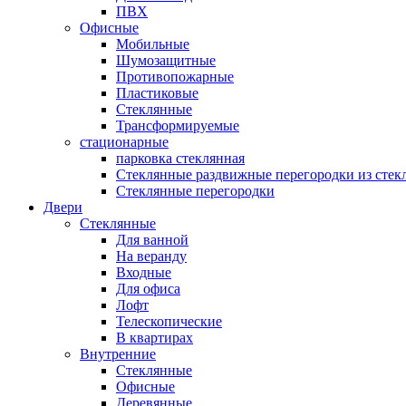
ПВХ
Офисные
Мобильные
Шумозащитные
Противопожарные
Пластиковые
Стеклянные
Трансформируемые
стационарные
парковка стеклянная
Стеклянные раздвижные перегородки из стек
Стеклянные перегородки
Двери
Стеклянные
Для ванной
На веранду
Входные
Для офиса
Лофт
Телескопические
В квартирах
Внутренние
Стеклянные
Офисные
Деревянные