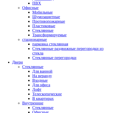
ПВХ
Офисные
Мобильные
Шумозащитные
Противопожарные
Пластиковые
Стеклянные
Трансформируемые
стационарные
парковка стеклянная
Стеклянные раздвижные перегородки из
стекла
Стеклянные перегородки
Двери
Стеклянные
Для ванной
На веранду
Входные
Для офиса
Лофт
Телескопические
В квартирах
Внутренние
Стеклянные
Офисные