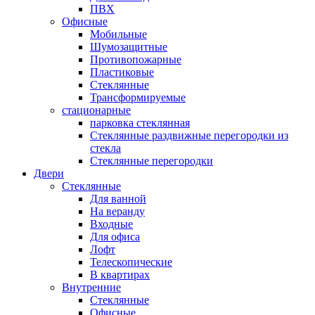
ПВХ
Офисные
Мобильные
Шумозащитные
Противопожарные
Пластиковые
Стеклянные
Трансформируемые
стационарные
парковка стеклянная
Стеклянные раздвижные перегородки из
стекла
Стеклянные перегородки
Двери
Стеклянные
Для ванной
На веранду
Входные
Для офиса
Лофт
Телескопические
В квартирах
Внутренние
Стеклянные
Офисные