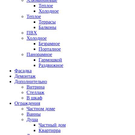
Алюминиевые
Теплое
Холодное
Теплое
Террасы
Балконы
ПВХ
Холодное
Безрамное
Порталное
Панорамное
Гармошкой
Раздвижное
Фасадка
Демонтаж
Дополнительно
Витрина
Стеллаж
В шкаф
Ограждения
Частном доме
Ванны
Душа
Частный дом
Квартирра