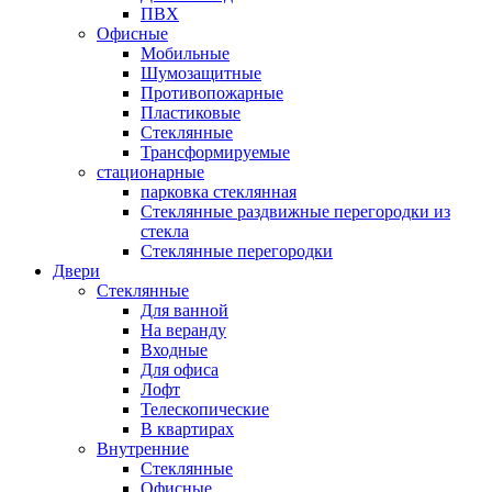
ПВХ
Офисные
Мобильные
Шумозащитные
Противопожарные
Пластиковые
Стеклянные
Трансформируемые
стационарные
парковка стеклянная
Стеклянные раздвижные перегородки из
стекла
Стеклянные перегородки
Двери
Стеклянные
Для ванной
На веранду
Входные
Для офиса
Лофт
Телескопические
В квартирах
Внутренние
Стеклянные
Офисные