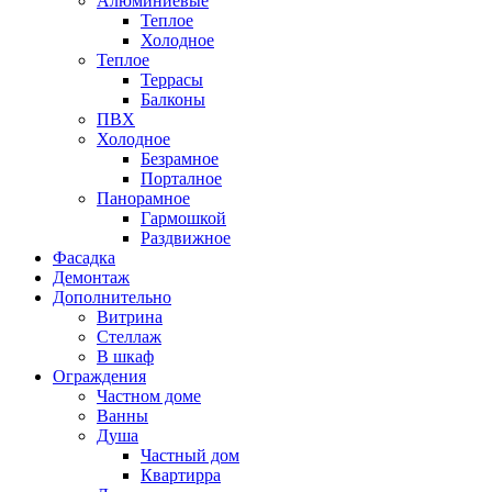
Алюминиевые
Теплое
Холодное
Теплое
Террасы
Балконы
ПВХ
Холодное
Безрамное
Порталное
Панорамное
Гармошкой
Раздвижное
Фасадка
Демонтаж
Дополнительно
Витрина
Стеллаж
В шкаф
Ограждения
Частном доме
Ванны
Душа
Частный дом
Квартирра