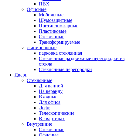
ПВХ
Офисные
Мобильные
Шумозащитные
Противопожарные
Пластиковые
Стеклянные
Трансформируемые
стационарные
парковка стеклянная
Стеклянные раздвижные перегородки из
стекла
Стеклянные перегородки
Двери
Стеклянные
Для ванной
На веранду
Входные
Для офиса
Лофт
Телескопические
В квартирах
Внутренние
Стеклянные
Офисные