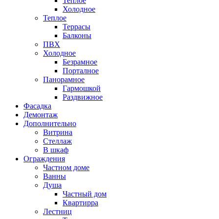
Теплое
Холодное
Теплое
Террасы
Балконы
ПВХ
Холодное
Безрамное
Порталное
Панорамное
Гармошкой
Раздвижное
Фасадка
Демонтаж
Дополнительно
Витрина
Стеллаж
В шкаф
Ограждения
Частном доме
Ванны
Душа
Частный дом
Квартирра
Лестниц