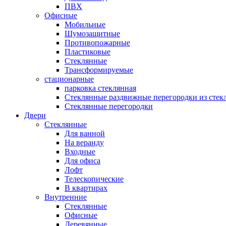
ПВХ
Офисные
Мобильные
Шумозащитные
Противопожарные
Пластиковые
Стеклянные
Трансформируемые
стационарные
парковка стеклянная
Стеклянные раздвижные перегородки из стек
Стеклянные перегородки
Двери
Стеклянные
Для ванной
На веранду
Входные
Для офиса
Лофт
Телескопические
В квартирах
Внутренние
Стеклянные
Офисные
Деревянные