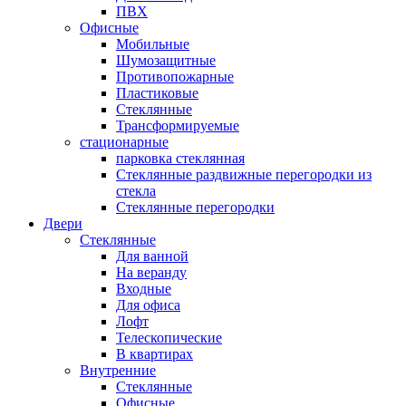
ПВХ
Офисные
Мобильные
Шумозащитные
Противопожарные
Пластиковые
Стеклянные
Трансформируемые
стационарные
парковка стеклянная
Стеклянные раздвижные перегородки из
стекла
Стеклянные перегородки
Двери
Стеклянные
Для ванной
На веранду
Входные
Для офиса
Лофт
Телескопические
В квартирах
Внутренние
Стеклянные
Офисные