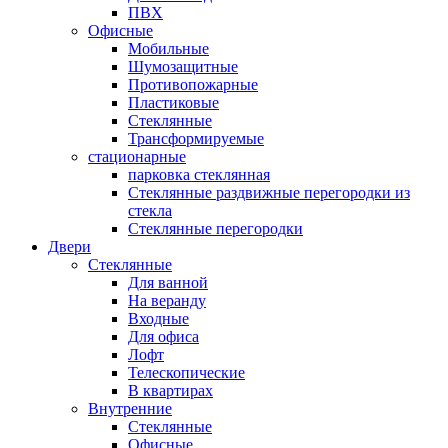
ПВХ
Офисные
Мобильные
Шумозащитные
Противопожарные
Пластиковые
Стеклянные
Трансформируемые
стационарные
парковка стеклянная
Стеклянные раздвижные перегородки из
стекла
Стеклянные перегородки
Двери
Стеклянные
Для ванной
На веранду
Входные
Для офиса
Лофт
Телескопические
В квартирах
Внутренние
Стеклянные
Офисные