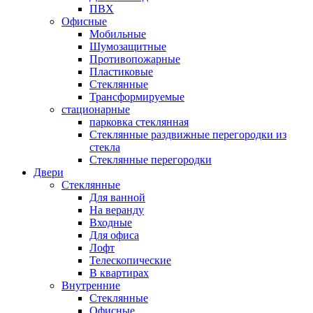
ПВХ
Офисные
Мобильные
Шумозащитные
Противопожарные
Пластиковые
Стеклянные
Трансформируемые
стационарные
парковка стеклянная
Стеклянные раздвижные перегородки из
стекла
Стеклянные перегородки
Двери
Стеклянные
Для ванной
На веранду
Входные
Для офиса
Лофт
Телескопические
В квартирах
Внутренние
Стеклянные
Офисные