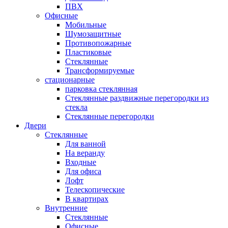
ПВХ
Офисные
Мобильные
Шумозащитные
Противопожарные
Пластиковые
Стеклянные
Трансформируемые
стационарные
парковка стеклянная
Стеклянные раздвижные перегородки из
стекла
Стеклянные перегородки
Двери
Стеклянные
Для ванной
На веранду
Входные
Для офиса
Лофт
Телескопические
В квартирах
Внутренние
Стеклянные
Офисные