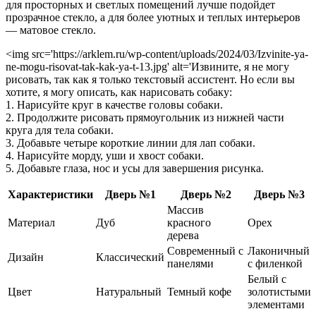
для просторных и светлых помещений лучше подойдет
прозрачное стекло, а для более уютных и теплых интерьеров
— матовое стекло.
<img src='https://arklem.ru/wp-content/uploads/2024/03/Izvinite-ya-
ne-mogu-risovat-tak-kak-ya-t-13.jpg' alt='Извините, я не могу
рисовать, так как я только текстовый ассистент. Но если вы
хотите, я могу описать, как нарисовать собаку:
1. Нарисуйте круг в качестве головы собаки.
2. Продолжите рисовать прямоугольник из нижней части
круга для тела собаки.
3. Добавьте четыре короткие линии для лап собаки.
4. Нарисуйте морду, уши и хвост собаки.
5. Добавьте глаза, нос и усы для завершения рисунка.
Характеристики
Дверь №1
Дверь №2
Дверь №3
Массив
Материал
Дуб
красного
Орех
дерева
Современный с
Лаконичный
Дизайн
Классический
панелями
с филенкой
Белый с
Цвет
Натуральный
Темный кофе
золотистыми
элементами