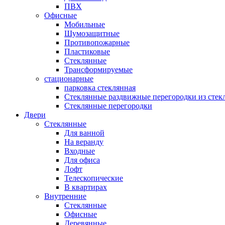
ПВХ
Офисные
Мобильные
Шумозащитные
Противопожарные
Пластиковые
Стеклянные
Трансформируемые
стационарные
парковка стеклянная
Стеклянные раздвижные перегородки из стек
Стеклянные перегородки
Двери
Стеклянные
Для ванной
На веранду
Входные
Для офиса
Лофт
Телескопические
В квартирах
Внутренние
Стеклянные
Офисные
Деревянные