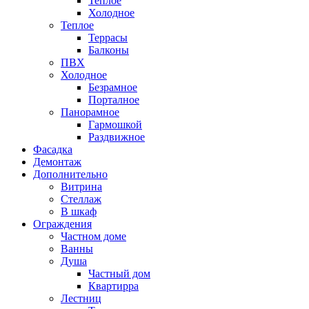
Теплое
Холодное
Теплое
Террасы
Балконы
ПВХ
Холодное
Безрамное
Порталное
Панорамное
Гармошкой
Раздвижное
Фасадка
Демонтаж
Дополнительно
Витрина
Стеллаж
В шкаф
Ограждения
Частном доме
Ванны
Душа
Частный дом
Квартирра
Лестниц