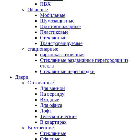
ПВХ
Офисные
Мобильные
Шумозащитные
Противопожарные
Пластиковые
Стеклянные
Трансформируемые
стационарные
парковка стеклянная
Стеклянные раздвижные перегородки из
стекла
Стеклянные перегородки
Двери
Стеклянные
Для ванной
На веранду
Входные
Для офиса
Лофт
Телескопические
В квартирах
Внутренние
Стеклянные
Офисные