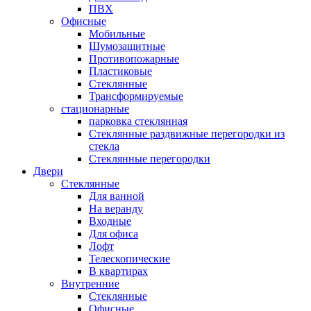
ПВХ
Офисные
Мобильные
Шумозащитные
Противопожарные
Пластиковые
Стеклянные
Трансформируемые
стационарные
парковка стеклянная
Стеклянные раздвижные перегородки из
стекла
Стеклянные перегородки
Двери
Стеклянные
Для ванной
На веранду
Входные
Для офиса
Лофт
Телескопические
В квартирах
Внутренние
Стеклянные
Офисные