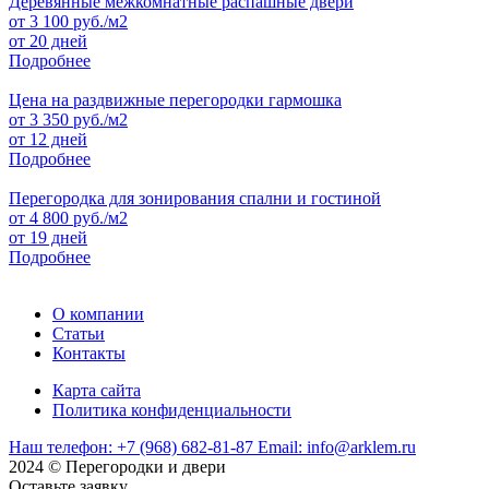
Деревянные межкомнатные распашные двери
от
3 100
руб./м2
от 20 дней
Подробнее
Цена на раздвижные перегородки гармошка
от
3 350
руб./м2
от 12 дней
Подробнее
Перегородка для зонирования спални и гостиной
от
4 800
руб./м2
от 19 дней
Подробнее
О компании
Статьи
Контакты
Карта сайта
Политика конфиденциальности
Наш телефон:
+7 (968) 682-81-87
Email:
info@arklem.ru
2024 © Перегородки и двери
Оставьте
заявку