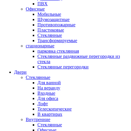
ПВХ
Офисные
Мобильные
Шумозащитные
Противопожарные
Пластиковые
Стеклянные
Трансформируемые
стационарные
парковка стеклянная
Стеклянные раздвижные перегородки из
стекла
Стеклянные перегородки
Двери
Стеклянные
Для ванной
На веранду
Входные
Для офиса
Лофт
Телескопические
В квартирах
Внутренние
Стеклянные
Офисные