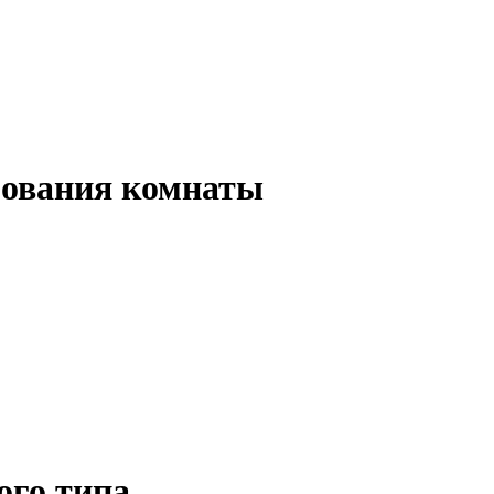
рования комнаты
ого типа