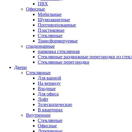
ПВХ
Офисные
Мобильные
Шумозащитные
Противопожарные
Пластиковые
Стеклянные
Трансформируемые
стационарные
парковка стеклянная
Стеклянные раздвижные перегородки из стек
Стеклянные перегородки
Двери
Стеклянные
Для ванной
На веранду
Входные
Для офиса
Лофт
Телескопические
В квартирах
Внутренние
Стеклянные
Офисные
Деревянные