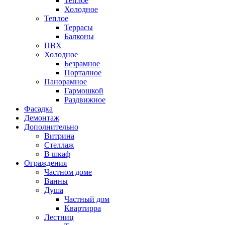
Теплое
Холодное
Теплое
Террасы
Балконы
ПВХ
Холодное
Безрамное
Порталное
Панорамное
Гармошкой
Раздвижное
Фасадка
Демонтаж
Дополнительно
Витрина
Стеллаж
В шкаф
Ограждения
Частном доме
Ванны
Душа
Частный дом
Квартирра
Лестниц