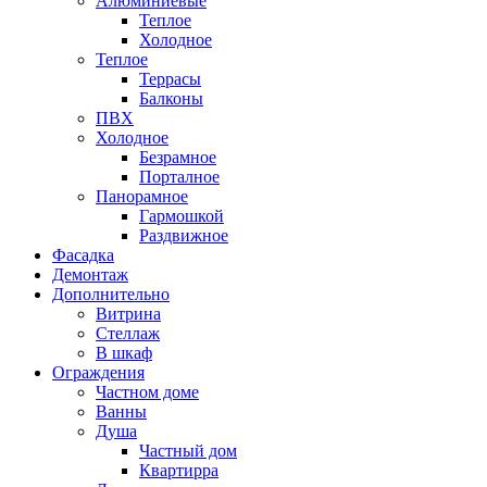
Алюминиевые
Теплое
Холодное
Теплое
Террасы
Балконы
ПВХ
Холодное
Безрамное
Порталное
Панорамное
Гармошкой
Раздвижное
Фасадка
Демонтаж
Дополнительно
Витрина
Стеллаж
В шкаф
Ограждения
Частном доме
Ванны
Душа
Частный дом
Квартирра