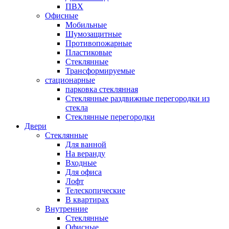
ПВХ
Офисные
Мобильные
Шумозащитные
Противопожарные
Пластиковые
Стеклянные
Трансформируемые
стационарные
парковка стеклянная
Стеклянные раздвижные перегородки из
стекла
Стеклянные перегородки
Двери
Стеклянные
Для ванной
На веранду
Входные
Для офиса
Лофт
Телескопические
В квартирах
Внутренние
Стеклянные
Офисные