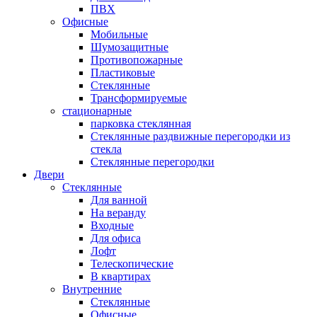
ПВХ
Офисные
Мобильные
Шумозащитные
Противопожарные
Пластиковые
Стеклянные
Трансформируемые
стационарные
парковка стеклянная
Стеклянные раздвижные перегородки из
стекла
Стеклянные перегородки
Двери
Стеклянные
Для ванной
На веранду
Входные
Для офиса
Лофт
Телескопические
В квартирах
Внутренние
Стеклянные
Офисные